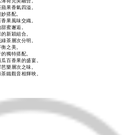
瓜薄荷完美融合。
茶蘋果香氣四溢。
絕妙搭配。
百香果風味交織。
的甜蜜邂逅。
果的新穎組合。
花綠茶層次分明。
平衡之美。
音的獨特搭配。
西瓜百香果的盛宴。
翠芭樂層次之味。
綠茶鐵觀音相輝映。