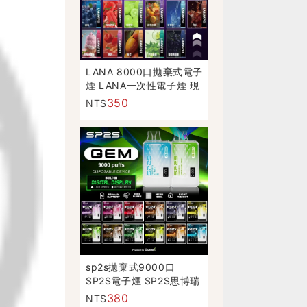
LANA 8000口拋棄式電子
煙 LANA一次性電子煙 現
貨
350
NT$
sp2s拋棄式9000口
SP2S電子煙 SP2S思博瑞
GEM 9000口
380
NT$