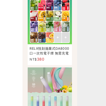
RELX悅刻拋棄式GA8000
口一次性電子煙 無需充電
正品現貨
380
NT$