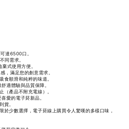
可達6500口。
足不同需求。
菸拋棄式使用方便。
口感，滿足您的創意需求。
吸食順滑和純粹的味道。
供舒適體驗與品質保障。
止（產品不附充電線）。
廣受喜愛的電子菸新品。
到貨。
限於少數選擇，電子菸線上購買令人驚嘆的多樣口味，