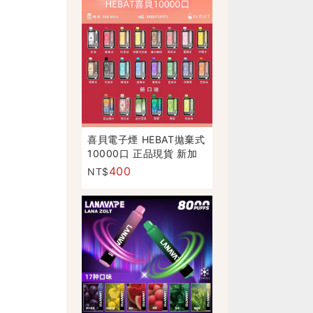
喜貝電子煙 HEBAT拋棄式
10000口 正品現貨 新加
口味
400
NT$