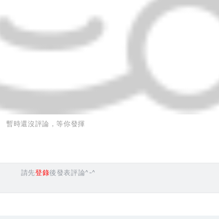
暫時還沒評論，等你發揮
請先
登錄
後發表評論^-^