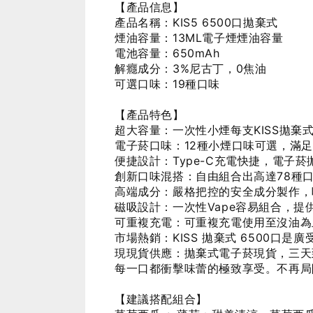
【產品信息】
產品名稱：KIS5 6500口拋棄式
煙油容量：13ML電子煙煙油容量
電池容量：650mAh
解癮成分：3%尼古丁，0焦油
可選口味：19種口味
【產品特色】
超大容量：一次性小煙每支KISS拋棄式
電子菸口味：12種小煙口味可選，滿
便捷設計：Type-C充電快捷，電子
創新口味混搭：自由組合出高達78種
高端成分：嚴格把控的安全成分製作，
磁吸設計：一次性Vape容易組合，提
可重複充電：可重複充電使用至沒油為
市場熱銷：KISS 拋棄式 6500口是
現現貨供應：拋棄式電子菸現貨，三天
每一口都衝擊味蕾的極致享受。不再局
【建議搭配組合】