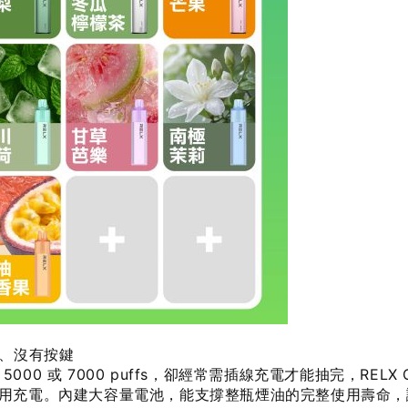
電、沒有按鍵
0 或 7000 puffs，卻經常需插線充電才能抽完，RELX G
不用充電。內建大容量電池，能支撐整瓶煙油的完整使用壽命，