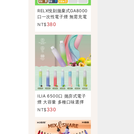
RELX悅刻拋棄式GA8000
口一次性電子煙 無需充電
正品現貨
380
NT$
ILIA 6500口 抛弃式電子
煙 大容量 多種口味選擇
330
NT$