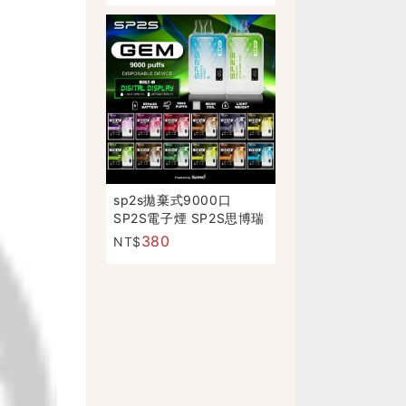
sp2s拋棄式9000口
SP2S電子煙 SP2S思博瑞
GEM 9000口
380
NT$