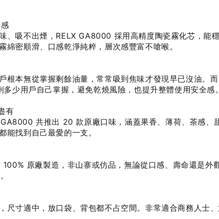
口感
、吸不出煙，RELX GA8000 採用高精度陶瓷霧化芯，能
霧綿密順滑、口感乾淨純粹，層次感豐富不嗆喉。
戶根本無從掌握剩餘油量，常常吸到焦味才發現早已沒油。而 
，剩多少用戶自己掌握，避免乾燒風險，也提升整體使用安全感
盡有
 GA8000 共推出 20 款原廠口味，涵蓋果香、薄荷、茶感、
都能找到自己最愛的一支。
格品管，100% 原廠製造，非山寨或仿品，無論從口感、壽命還是外
度。
，尺寸適中，放口袋、背包都不占空間。非常適合商務人士、