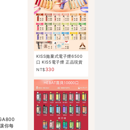
KISS拋棄式電子煙6500
口 KIS5電子煙 正品現貨
330
NT$
A800
讓你每