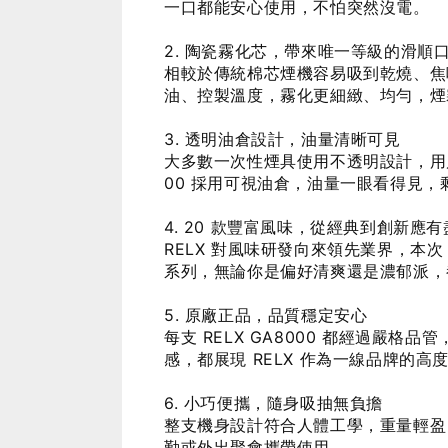
一口都能安心使用，不怕突然沒電。
2. 陶瓷霧化芯，帶來唯一等級的滑順
相較於傳統棉芯煙機容易吸到乾燒、焦味
油、控製溫度，霧化更細緻、均勻，煙
3. 透明油倉設計，油量清晰可見
大多數一次性煙具使用不透明設計，用
00 採用可視油倉，油量一眼看得見
4. 20 款豐富風味，從經典到創新應有
RELX 對風味研發向來領先業界，本次
系列，無論你是偏好清爽還是濃郁派，
5. 原廠正品，品質穩定安心
每支 RELX GA8000 都經過嚴
感，都展現 RELX 作為一線品牌的高
6. 小巧便攜，隨身吸抽無負擔
整支機身設計符合人體工學，重量輕盈
勤或外出聚會攜帶使用。