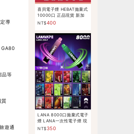
喜貝電子煙 HEBAT拋棄式
10000口 正品現貨 新加
口味
穩定導
400
NT$
GA80
。
甜品等
觀質
LANA 8000口拋棄式電子
煙 LANA一次性電子煙 現
貨
旅遊通
350
NT$