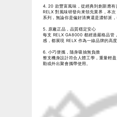
4. 20 款豐富風味，從經典到創新應有
RELX 對風味研發向來領先業界，本次
系列，無論你是偏好清爽還是濃郁派，
5. 原廠正品，品質穩定安心
每支 RELX GA8000 都經過嚴
感，都展現 RELX 作為一線品牌的高
6. 小巧便攜，隨身吸抽無負擔
整支機身設計符合人體工學，重量輕盈
勤或外出聚會攜帶使用。