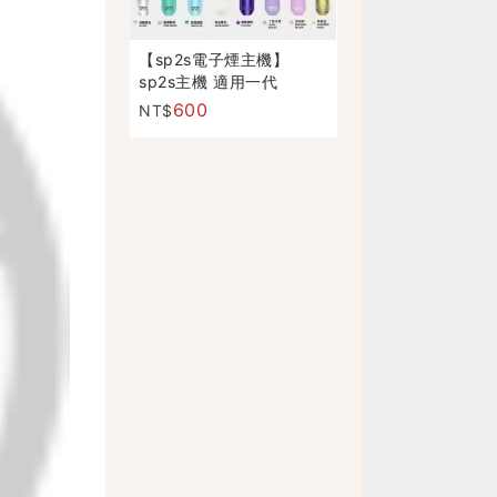
【sp2s電子煙主機】
sp2s主機 適用一代
relx/sp2s/lana煙彈
600
NT$