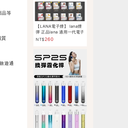
甜品等
【LANA電子煙】 lana煙
彈 正品lana 適用一代電子
煙主機
觀質
260
NT$
旅遊通