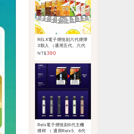
RELX電子煙悅刻六代煙彈
3顆入 （通用五代、六代
主機）正品現貨
390
NT$
Relx電子煙悅刻6代主機
煙桿 （ 通用Relx5、6代