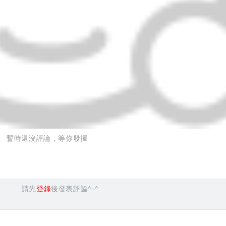
暫時還沒評論，等你發揮
請先
登錄
後發表評論^-^