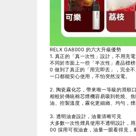
RELX GA8000 的六大升級優勢
1. 真正的「真一次性」設計，不用充
不同於市面上一些「半次性」產品標榜 500
0 做到了真正的「用完即丟」，完全
一口都能安心使用，不怕突然沒電。
2. 陶瓷霧化芯，帶來唯一等級的滑順
相較於傳統棉芯煙機容易吸到乾燒、焦味
油、控製溫度，霧化更細緻、均勻，煙
3. 透明油倉設計，油量清晰可見
大多數一次性煙具使用不透明設計，用
00 採用可視油倉，油量一眼看得見