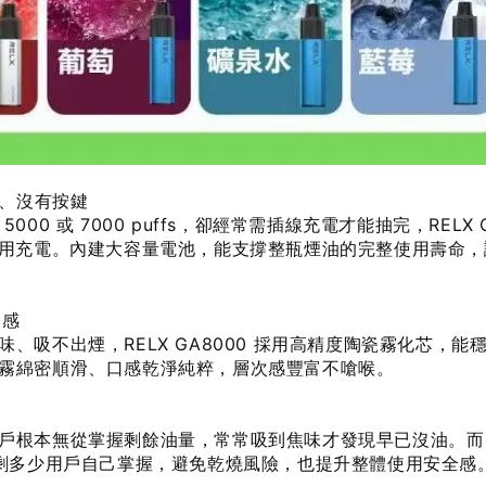
電、沒有按鍵
0 或 7000 puffs，卻經常需插線充電才能抽完，RELX G
不用充電。內建大容量電池，能支撐整瓶煙油的完整使用壽命，
口感
、吸不出煙，RELX GA8000 採用高精度陶瓷霧化芯，能
霧綿密順滑、口感乾淨純粹，層次感豐富不嗆喉。
戶根本無從掌握剩餘油量，常常吸到焦味才發現早已沒油。而 
，剩多少用戶自己掌握，避免乾燒風險，也提升整體使用安全感