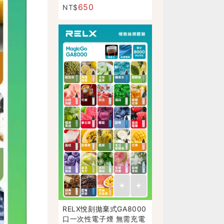
煙彈）正品現貨
650
NT$
RELX悅刻拋棄式GA8000
口一次性電子煙 無需充電