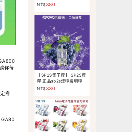
正品現貨
380
NT$
A800
讓你每
【SP2S電子煙】 SP2S煙
彈 正品sp2s煙彈透明彈
適用一代電子煙主機
330
NT$
穩定導
GA80
。